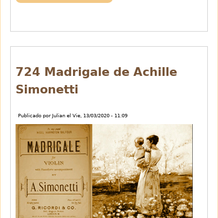
725
Noche
criolla
de
Agustin
Lara
724 Madrigale de Achille
Simonetti
Publicado por
Julian
el
Vie, 13/03/2020 - 11:09