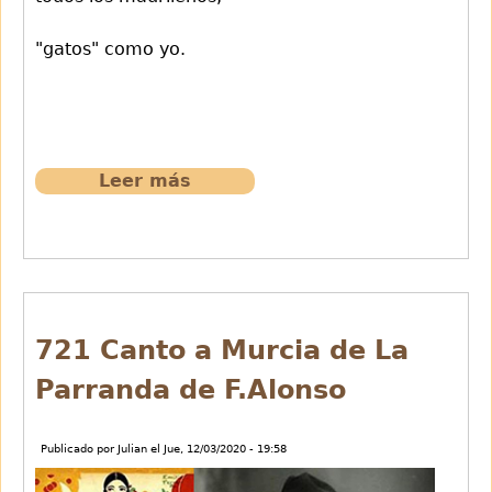
"gatos" como yo.
Leer más
sobre
722
La
Verbena
de
La
Paloma.Preludio.T.Bretón
721 Canto a Murcia de La
Parranda de F.Alonso
Publicado por
Julian
el
Jue, 12/03/2020 - 19:58