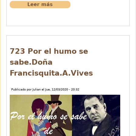
Leer más
sobre
724
Madrigale
de
Achille
Simonetti
723 Por el humo se
sabe.Doña
Francisquita.A.Vives
Publicado por
Julian
el
Jue, 12/03/2020 - 20:32