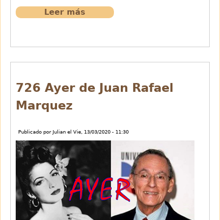
Leer más
sobre
727
Debut
y
despedida
de
Chico
726 Ayer de Juan Rafael
Novarro
Marquez
Publicado por
Julian
el
Vie, 13/03/2020 - 11:30