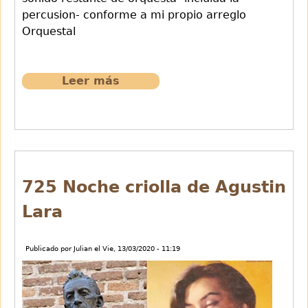
percusion- conforme a mi propio arreglo
Orquestal
Leer más
sobre
726
Ayer
de
Juan
Rafael
Marquez
725 Noche criolla de Agustin
Lara
Publicado por
Julian
el
Vie, 13/03/2020 - 11:19