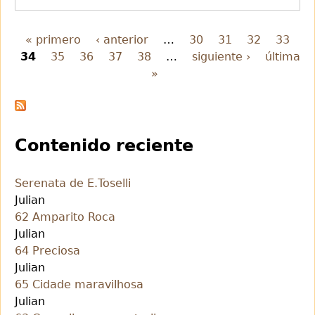
y
Circunstancia
« primero
‹ anterior
…
30
31
32
33
de
34
35
36
37
38
…
siguiente ›
última
Páginas
E.Elgar
»
Contenido reciente
Serenata de E.Toselli
Julian
62 Amparito Roca
Julian
64 Preciosa
Julian
65 Cidade maravilhosa
Julian