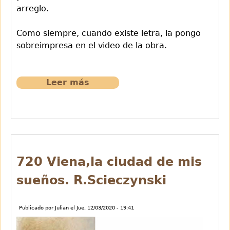
arreglo.
Como siempre, cuando existe letra, la pongo
sobreimpresa en el video de la obra.
Leer más
sobre
721
Canto
a
Murcia
de
La
720 Viena,la ciudad de mis
Parranda
sueños. R.Scieczynski
de
F.Alonso
Publicado por
Julian
el
Jue, 12/03/2020 - 19:41