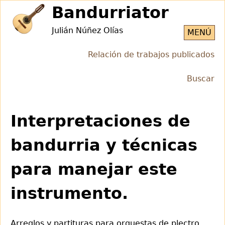
Jump
Bandurriator
to
Julián Núñez Olías
navigation
MENÚ
Relación de trabajos publicados
Buscar
Back
to
Interpretaciones de
top
bandurria y técnicas
para manejar este
instrumento.
Arreglos y partituras para orquestas de plectro.