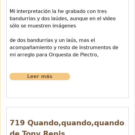
Mi interpretación la he grabado con tres
bandurrias y dos laúdes, aunque en el video
sólo se muestren imágenes
de dos bandurrias y un laús, mas el
acompañamiento y resto de instrumentos de
mi arreglo para Orquesta de Plectro,
Leer más
sobre
720
Viena,la
ciudad
de
mis
sueños.
719 Quando,quando,quando
R.Scieczynski
de Tony Renis