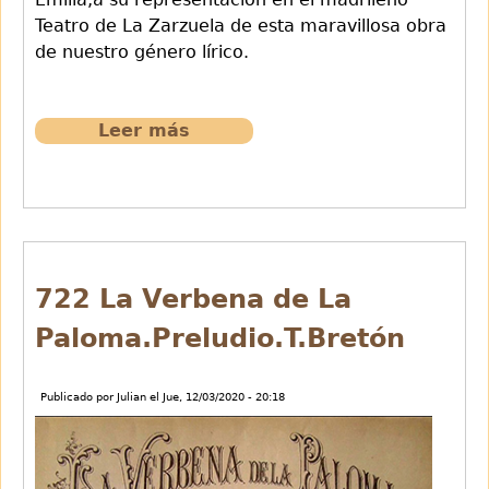
Teatro de La Zarzuela de esta maravillosa obra
de nuestro género lírico.
Leer más
sobre
723
Por
el
humo
se
sabe.Doña
722 La Verbena de La
Francisquita.A.Vives
Paloma.Preludio.T.Bretón
Publicado por
Julian
el
Jue, 12/03/2020 - 20:18