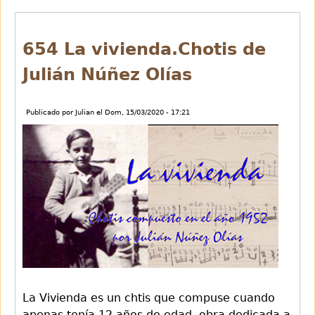
A.Tunos
U.C
Madrid
654 La vivienda.Chotis de
Julián Núñez Olías
Publicado por
Julian
el
Dom, 15/03/2020 - 17:21
La Vivienda es un chtis que compuse cuando
apenas tenía 12 años de edad, obra dedicada a