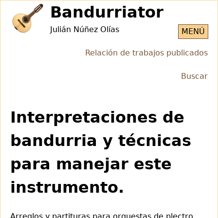
Jump
Bandurriator
to
Julián Núñez Olías
navigation
MENÚ
Relación de trabajos publicados
Buscar
Back
to
Interpretaciones de
top
bandurria y técnicas
para manejar este
instrumento.
Arreglos y partituras para orquestas de plectro.