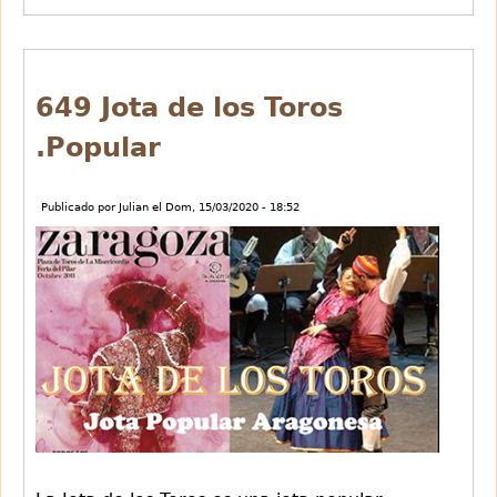
en
Sol
Anh
114
649 Jota de los Toros
de
.Popular
J.S.Bach
Publicado por
Julian
el
Dom, 15/03/2020 - 18:52