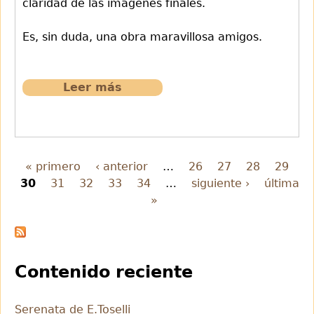
claridad de las imágenes finales.
Es, sin duda, una obra maravillosa amigos.
Leer más
sobre
655
Sinfonia
40.Sol
menor.I
« primero
‹ anterior
…
26
27
28
29
Tiempo.Mozart
30
31
32
33
34
…
siguiente ›
última
Páginas
»
Contenido reciente
Serenata de E.Toselli