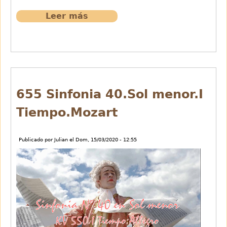
Leer más
sobre
654
La
vivienda.Chotis
de
Julián
Núñez
655 Sinfonia 40.Sol menor.I
Olías
Tiempo.Mozart
Publicado por
Julian
el
Dom, 15/03/2020 - 12:55