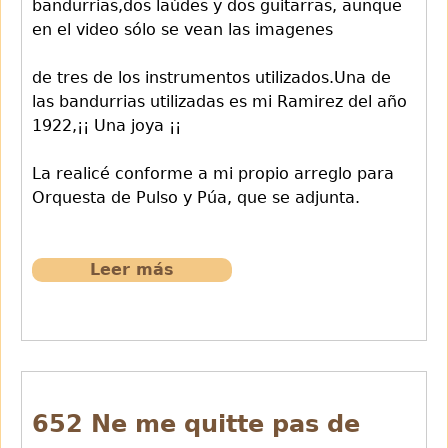
bandurrias,dos laúdes y dos guitarras, aunque
en el video sólo se vean las imagenes
de tres de los instrumentos utilizados.Una de
las bandurrias utilizadas es mi Ramirez del año
1922,¡¡ Una joya ¡¡
La realicé conforme a mi propio arreglo para
Orquesta de Pulso y Púa, que se adjunta.
Leer más
sobre
651
Serenata
Cuerdas.II
Vals
Tschaikovsky
652 Ne me quitte pas de