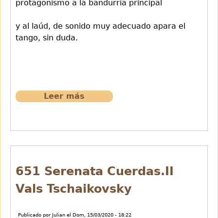
protagonismo a la bandurria principal
y al laúd, de sonido muy adecuado apara el
tango, sin duda.
Leer más
sobre
650
En
esta
tarde
gris
de
651 Serenata Cuerdas.II
M.Mores
Vals Tschaikovsky
Publicado por
Julian
el
Dom, 15/03/2020 - 18:22