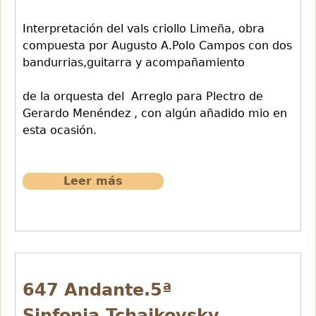
Interpretación del vals criollo Limeña, obra
compuesta por Augusto A.Polo Campos con dos
bandurrias,guitarra y acompañamiento
de la orquesta del Arreglo para Plectro de
Gerardo Menéndez , con algún añadido mio en
esta ocasión.
Leer más
sobre
646
Limeña
de
A,Polo
Campos
647 Andante.5ª
Sinfonia.Tchaikovsky