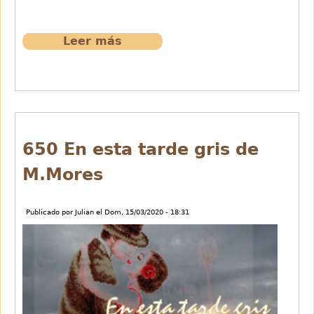
Leer más
sobre
649
Jota
de
los
Toros
.Popular
650 En esta tarde gris de
M.Mores
Publicado por
Julian
el
Dom, 15/03/2020 - 18:31