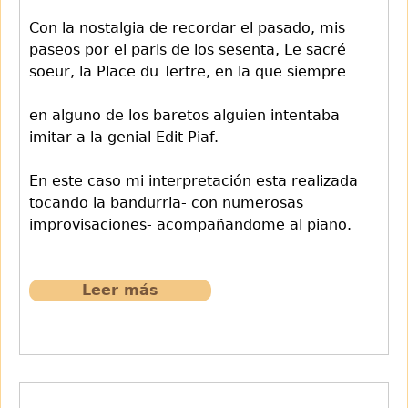
Con la nostalgia de recordar el pasado, mis
paseos por el paris de los sesenta, Le sacré
soeur, la Place du Tertre, en la que siempre
en alguno de los baretos alguien intentaba
imitar a la genial Edit Piaf.
En este caso mi interpretación esta realizada
tocando la bandurria- con numerosas
improvisaciones- acompañandome al piano.
Leer más
sobre
652
Ne
me
quitte
pas