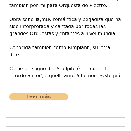
tambien por mi para Orquesta de Plectro.
Obra sencilla,muy romántica y pegadiza que ha
sido interpretada y cantada por todas las
grandes Orquestas y cntantes a nivel mundial.
Conocida tambien como Rimpianti, su letra
dice:
Come un sogno d'or/scolpito è nel cuore.Il
ricordo ancor',di quelll' amor/che non esiste piú.
Leer más
sobre
Serenata
de
E.Toselli