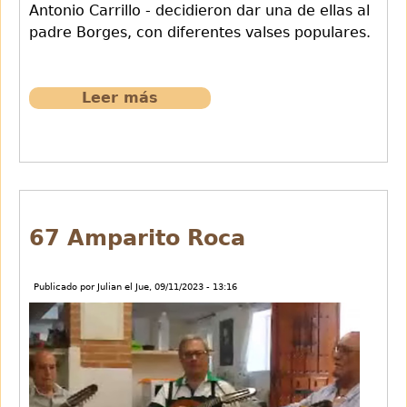
Antonio Carrillo - decidieron dar una de ellas al
padre Borges, con diferentes valses populares.
Leer más
sobre
63
Como
llora
una
estrella
67 Amparito Roca
Publicado por
Julian
el
Jue, 09/11/2023 - 13:16