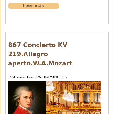
Leer más
sobre
442
De
que
hablas
habanera,
de
867 Concierto KV
M.Rosell
219.Allegro
aperto.W.A.Mozart
Publicado por
Julian
el
Mié, 05/07/2023 - 13:47