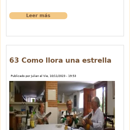
Leer más
sobre
65
Cidade
maravilhosa
63 Como llora una estrella
Publicado por
Julian
el
Vie, 10/11/2023 - 19:53