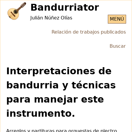
Jump
Bandurriator
to
Julián Núñez Olías
navigation
MENÚ
Relación de trabajos publicados
Buscar
Back
to
Interpretaciones de
top
bandurria y técnicas
para manejar este
instrumento.
Arreglos y partituras para orquestas de plectro.