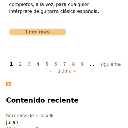
completos, a la vez, para cualquier
intérprete de guitarra clásica española.
Leer más
sobre
866
Suite
Española.Españoleta,Rujero
y
1
2
3
4
5
6
7
8
9
…
siguiente
Paradetas
›
última »
Páginas
Contenido reciente
Serenata de E.Toselli
Julian