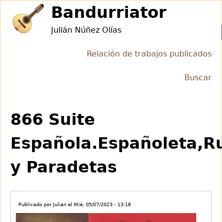
Jump
Bandurriator
to
Julián Núñez Olías
navigation
Relación de trabajos publicados
Buscar
Back
Back
to
to
866 Suite
top
top
Española.Españoleta,R
y Paradetas
Publicado por
Julian
el
Mié, 05/07/2023 - 13:18