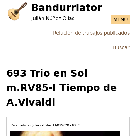
Jump
Bandurriator
to
Julián Núñez Olías
navigation
MENÚ
Relación de trabajos publicados
Buscar
Back
Back
to
to
693 Trio en Sol
top
top
m.RV85-I Tiempo de
A.Vivaldi
Publicado por
Julian
el
Mié, 11/03/2020 - 09:59