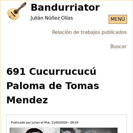
Jump
Bandurriator
to
Julián Núñez Olías
navigation
MENÚ
Relación de trabajos publicados
Buscar
Back
Back
to
to
691 Cucurrucucú
top
top
Paloma de Tomas
Mendez
Publicado por
Julian
el
Mié, 11/03/2020 - 09:24