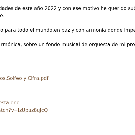
ades de este año 2022 y con ese motivo he querido sub
e.
icio para todo el mundo,en paz y con armonía donde imp
armónica, sobre un fondo musical de orquesta de mi pro
s.Solfeo y Cifra.pdf
esta.enc
atch?v=IzUpaz8uJcQ