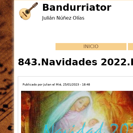
Jump
Bandurriator
to
Julián Núñez Olías
navigation
Back
to
INICIO
Back
top
to
843.Navidades 2022.B
top
Publicado por
Julian
el
Mié, 25/01/2023 - 18:48