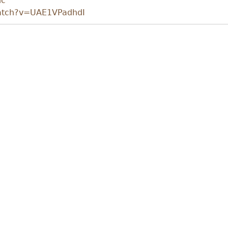
nc
watch?v=UAE1VPadhdI