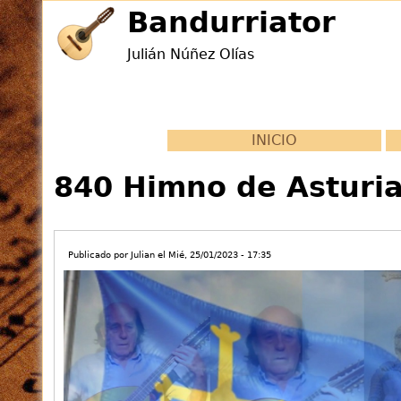
Jump
Bandurriator
to
Julián Núñez Olías
navigation
Back
to
INICIO
Back
top
to
840 Himno de Asturi
top
Publicado por
Julian
el
Mié, 25/01/2023 - 17:35