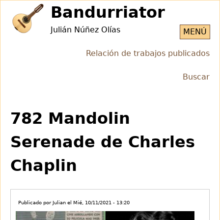
Jump
Bandurriator
to
Julián Núñez Olías
navigation
MENÚ
Relación de trabajos publicados
Buscar
Back
Back
to
to
782 Mandolin
top
top
Serenade de Charles
Chaplin
Publicado por
Julian
el
Mié, 10/11/2021 - 13:20