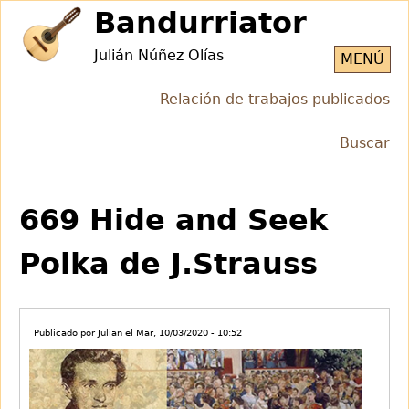
Jump
Bandurriator
to
Julián Núñez Olías
navigation
MENÚ
Relación de trabajos publicados
Buscar
Back
Back
to
to
669 Hide and Seek
top
top
Polka de J.Strauss
Publicado por
Julian
el
Mar, 10/03/2020 - 10:52