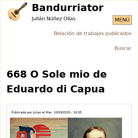
Jump
Bandurriator
to
Julián Núñez Olías
navigation
MENÚ
Relación de trabajos publicados
Buscar
Back
Back
to
to
668 O Sole mio de
top
top
Eduardo di Capua
Publicado por
Julian
el
Mar, 10/03/2020 - 10:35