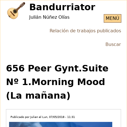
Jump
Bandurriator
to
Julián Núñez Olías
navigation
MENÚ
Relación de trabajos publicados
Buscar
Back
Back
to
to
656 Peer Gynt.Suite
top
top
Nº 1.Morning Mood
(La mañana)
Publicado por
Julian
el
Lun, 07/05/2018 - 11:31